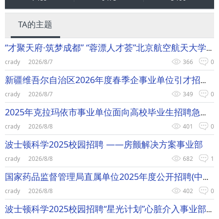
TA的主题
“才聚天府·筑梦成都” “蓉漂人才荟”北京航空航天大学专场活动
crady
2026/8/7
366
0
新疆维吾尔自治区2026年度春季企事业单位引才招聘活动正式启动
crady
2026/8/7
349
0
2025年克拉玛依市事业单位面向高校毕业生招聘急需紧缺人才公告
crady
2026/8/8
401
0
波士顿科学2025校园招聘 ——房颤解决方案事业部
crady
2026/8/8
682
1
国家药品监督管理局直属单位2025年度公开招聘(中国食品药品检定研究院）
crady
2026/8/8
402
0
波士顿科学2025校园招聘“星光计划”心脏介入事业部专场