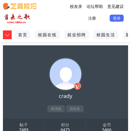
校友录
论坛帮助
意见建议
注册
登录
首页
校园在线
就业招聘
校园生活
新
v
crady
发消息
加好友
帖子
积分
金币
7489
6475
5466