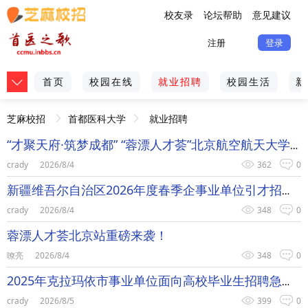
校友录
论坛帮助
意见建议
注册
登录
首页
校园在线
就业招聘
校园生活
新
芝麻校招
首都医科大学
就业招聘
“才聚天府·筑梦成都” “蓉漂人才荟”北京航空航天大学专场活动
crady
2026/8/4
362
0
新疆维吾尔自治区2026年度春季企事业单位引才招聘活动正式启动
crady
2026/8/4
348
0
蓉漂人才荟北京站重磅来袭！
嘹亮
2026/8/4
348
0
2025年克拉玛依市事业单位面向高校毕业生招聘急需紧缺人才公告
crady
2026/8/5
399
0