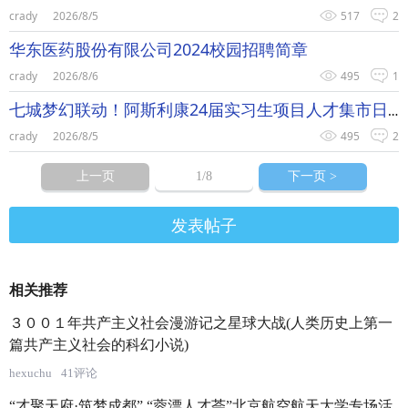
crady
2026/8/5
517
2
华东医药股份有限公司2024校园招聘简章
crady
2026/8/6
495
1
七城梦幻联动！阿斯利康24届实习生项目人才集市日活动报名正式启动！
crady
2026/8/5
495
2
上一页
1
/8
下一页 >
发表帖子
相关推荐
３００１年共产主义社会漫游记之星球大战(人类历史上第一
篇共产主义社会的科幻小说)
hexuchu
41评论
“才聚天府·筑梦成都” “蓉漂人才荟”北京航空航天大学专场活