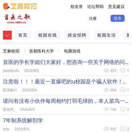
校友录
论坛帮助
意见建议
注册
登录
首页
校园在线
就业招聘
校园生活
新
芝麻校招
首都医科大学
电脑游戏
首医的学长学姐们大家好，想咨询一些关于网络的问题
xiaodoufu
2026/8/5
455
1
注意啦！！！最近一直爆吧的u校园是个骗人软件！大家不要下载谨
富滇银行
2026/8/4
964
1
请问有没有小伙伴每周相约打羽毛球的，本人菜鸟一枚。如果有可以
曹老师_
2026/8/5
798
2
7年制系统解剖学
tutu
2026/8/4
937
2