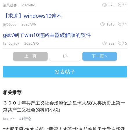
清风过客
2026/8/5
675
1
【求助】windows10连不
gycq000
2026/8/6
1010
1
get√到了win10连路由器破解版的软件
lishuqiao7
2026/8/5
823
5
上一页
1
/4
下一页 >
发表帖子
相关推荐
３００１年共产主义社会漫游记之星球大战(人类历史上第一
篇共产主义社会的科幻小说)
hexuchu
41评论
“才聚天府·筑梦成都” “蓉漂人才荟”北京航空航天大学专场活