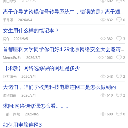
青山绿水
2026/8/5
602
5
离子介导的跨膜信号转导系统中，错误的是a 离子通道引起离子流
千寻瀑
2026/8/4
832
0
女生用什么样的笔记本？
JQQ
2026/8/5
382
3
首都医科大学同学你们好4.29北京网络安全大会邀请您参展
MemoRizEs
2026/8/6
1062
2
【求教】网络选修课的网址是多少
巨万阳光
2026/8/4
548
2
大佬们，咱们学校黑科技电脑连网三是怎么做到的
渴望自由
2026/8/4
610
2
求问:网络选修课怎么看。。。
一醉一陶然
2026/8/5
600
0
如何用电脑连网3