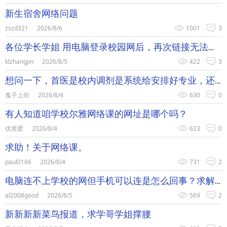
新生宿舍网络问题
zszd321
2026/8/6
1001
3
各位学长学姐 用电脑登录校园网后，再次链接无法弹出登录窗口也
klzhangjin
2026/8/5
422
3
想问一下，首医是校内调剂是系统给安排好专业，还是最后需要自己
鬼子上街
2026/8/4
630
0
有人知道咱学校尔雅网络课的网址是哪个吗？
优质爱
2026/8/4
623
0
求助！关于网络课。
paul0166
2026/8/4
731
2
电脑连不上学校的网但手机可以连是怎么回事？求解求解
al2008good
2026/8/5
569
2
新新新新菜鸟报道，求学哥学姐撑腰