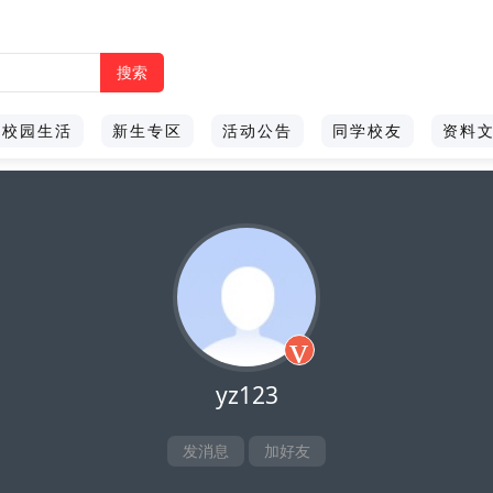
校园生活
新生专区
活动公告
同学校友
资料
v
yz123
发消息
加好友